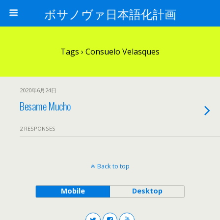
ボサノヴァ日本語化計画
Tags › Consuelo Velasques
2020年6月24日
Besame Mucho
2 RESPONSES
Back to top
Mobile
Desktop