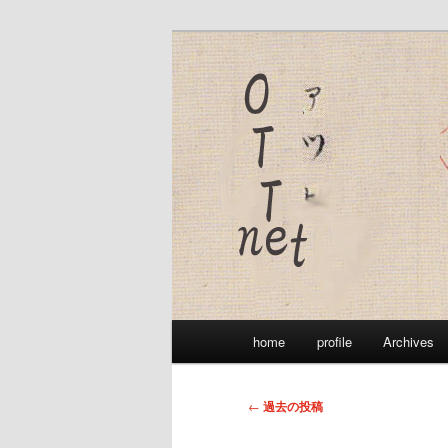
メ
サ
脇坂敦史（OTT）のウェブペー
イ
ブ
ン
コ
OTTnet
コ
ン
ン
テ
テ
ン
ン
ツ
ツ
へ
へ
移
移
動
動
メ
home
profile
Archives
イ
ン
メ
投
←
過去の投稿
ニ
稿