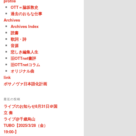
profile
OTT＝脇坂敦史
過去のおもな仕事
Archives
Archives Index
読書
歌詞・詩
音源
悲しき編集人生
旧OTTnet書評
旧OTTnetコラム
オリジナル曲
link
ボサノヴァ日本語化計画
最近の投稿
ライブのお知らせ8月31日＠国
立 奏
ライブ@千歳烏山
TUBO【2025/3/28（金）
19:00-】