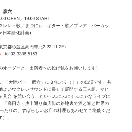
 彦六
00 OPEN／19:00 START
クレレ・歌／まつにぃ：ギター・歌／ブレア：パーカッ
ァ日本語化計画）
東京都杉並区高円寺北2-22-11-2F）
.jp
tel.03-3336-5153
のオーダーと、出演者への投げ銭をお願いします）
店、「大陸バー 彦六」に８年ぶり（！）の出演です。共
地よいウクレレサウンドに乗せて展開する三人組、マヒ
ャ具合 を競い合う、たいへんにふにゃふにゃなライブに
。「高円寺・庚申通り商店街の路地裏で酒と肴と世界の
ぴったりの、すばらしいお店の料理もあわせてご堪能くだ
す）。