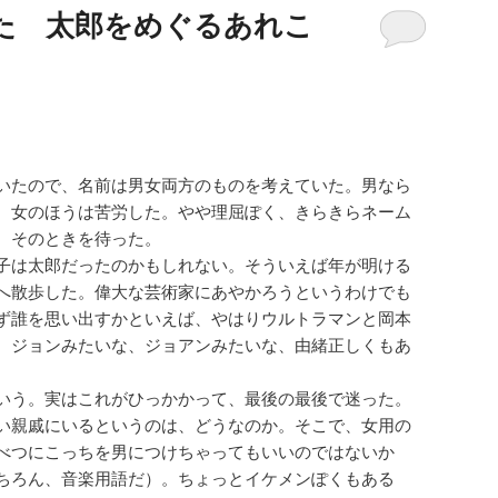
た 太郎をめぐるあれこ
。
いたので、名前は男女両方のものを考えていた。男なら
。女のほうは苦労した。やや理屈ぽく、きらきらネーム
、そのときを待った。
子は太郎だったのかもしれない。そういえば年が明ける
へ散歩した。偉大な芸術家にあやかろうというわけでも
ず誰を思い出すかといえば、やはりウルトラマンと岡本
、ジョンみたいな、ジョアンみたいな、由緒正しくもあ
いう。実はこれがひっかかって、最後の最後で迷った。
い親戚にいるというのは、どうなのか。そこで、女用の
べつにこっちを男につけちゃってもいいのではないか
ちろん、音楽用語だ）。ちょっとイケメンぽくもある