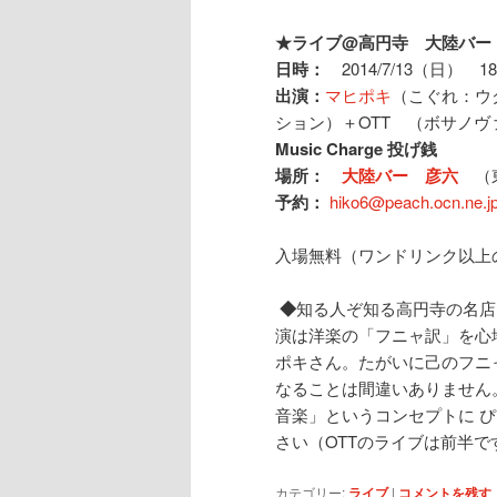
★ライブ@高円寺 大陸バー
日時：
2014/7/13（日） 18:
出演：
マヒポキ
（こぐれ：ウ
ション）＋OTT （ボサノヴ
Music Charge
投げ銭
場所：
大陸バー 彦六
（
予約：
hiko6@peach.ocn.ne
入場無料（ワンドリンク以上
◆
知る人ぞ知る高円寺の名
演は洋楽の「フニャ訳」を心
ポキさん。たがいに己のフニ
なることは間違いありません
音楽」というコンセプトに 
さい（OTTのライブは前半で
カテゴリー:
ライブ
|
コメントを残す