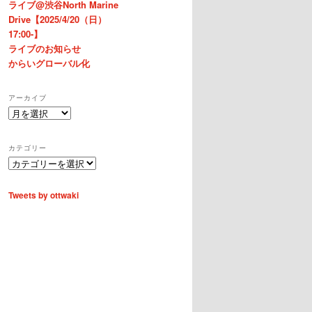
ライブ@渋谷North Marine
Drive【2025/4/20（日）
17:00-】
ライブのお知らせ
からいグローバル化
アーカイブ
ア
ー
カ
カテゴリー
イ
カ
ブ
テ
ゴ
Tweets by ottwaki
リ
ー