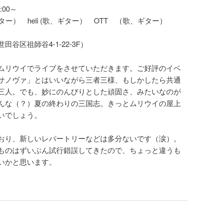
:00～
ター） heli (歌、ギター） OTT （歌、ギター）
谷区祖師谷4-1-22-3F）
ムリウイでライブをさせていただきます。ご好評のイベ
サノヴァ」とはいいながら三者三様、もしかしたら共通
三人。でも、妙にのんびりとした頑固さ、みたいなのが
んな（？）夏の終わりの三国志。きっとムリウイの屋上
いでしょう。
おり、新しいレパートリーなどは多分ないです（涙）。
ものはずいぶん試行錯誤してきたので、ちょっと違うも
いかと思います。