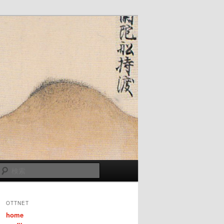
検
索
OTTNET
home