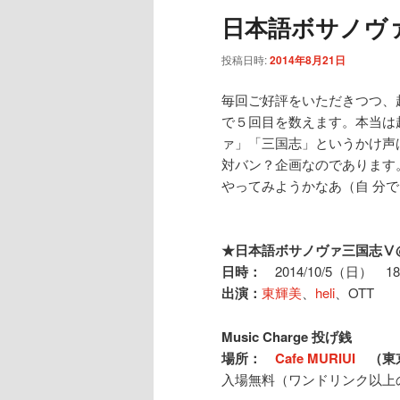
ュ
ナ
日本語ボサノヴ
ー
ビ
ゲ
投稿日時:
2014年8月21日
ー
シ
毎回ご好評をいただきつつ、
ョ
で５回目を数えます。本当は
ン
ァ」「三国志」というかけ声
対バン？企画なのであります
やってみようかなあ（自 分
★日本語ボサノヴァ三国志Ⅴ
日時：
2014/10/5（日） 18:
出演：
東輝美
、
heli
、OTT
Music Charge
投げ銭
場所：
Cafe MURIUI
（東京都
入場無料（ワンドリンク以上