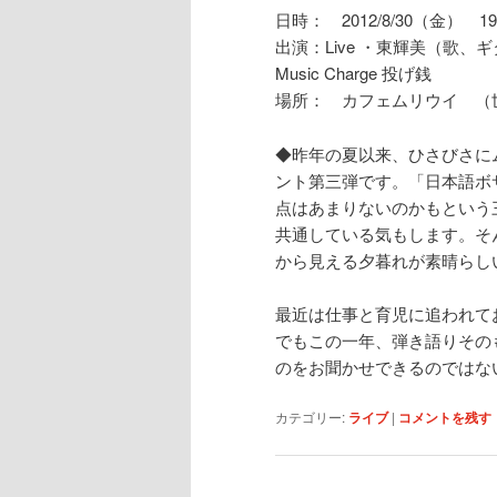
日時： 2012/8/30（金） 19
出演：Live ・東輝美（歌、ギ
Music Charge 投げ銭
場所： カフェムリウイ （世田
◆昨年の夏以来、ひさびさに
ント第三弾です。「日本語ボ
点はあまりないのかもという
共通している気もします。そ
から見える夕暮れが素晴らし
最近は仕事と育児に追われて
でもこの一年、弾き語りその
のをお聞かせできるのではな
カテゴリー:
ライブ
|
コメントを残す