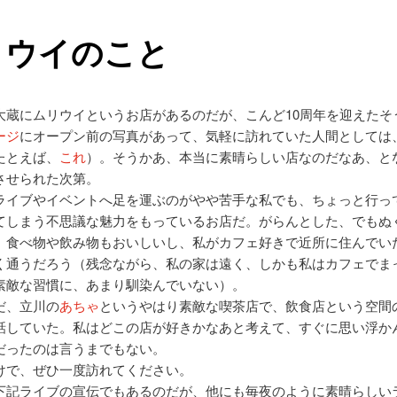
リウイのこと
大蔵にムリウイというお店があるのだが、こんど10周年を迎えたそ
ージ
にオープン前の写真があって、気軽に訪れていた人間としては
たとえば、
これ
）。そうかあ、本当に素晴らしい店なのだなあ、と
させられた次第。
ライブやイベントへ足を運ぶのがやや苦手な私でも、ちょっと行っ
てしまう不思議な魅力をもっているお店だ。がらんとした、でもぬ
。食べ物や飲み物もおいしいし、私がカフェ好きで近所に住んでい
く通うだろう（残念ながら、私の家は遠く、しかも私はカフェでま
素敵な習慣に、あまり馴染んでいない）。
だ、立川の
あちゃ
というやはり素敵な喫茶店で、飲食店という空間
話していた。私はどこの店が好きかなあと考えて、すぐに思い浮か
だったのは言うまでもない。
けで、ぜひ一度訪れてください。
下記ライブの宣伝でもあるのだが、他にも毎夜のように素晴らしい