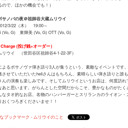
るので、ほかの機会でも！）
ボサノバの夜＠祖師谷大蔵ムリウイ
12/3/22（木） 19:00～
i (Vo, G) 東輝美 (Vo, G) OTT (Vo, G)
ic Charge (投げ銭+オーダー）
リウイ （世田谷区祖師谷4-1-22-3F）
によるボサノヴァ弾き語り3人が集うという、素敵なイベントです
緒させていただいたheliさんはもちろん、素晴らしい弾き語りと誰
さんの演奏も楽しみです。そしてムリウイというお店は、何度訪れ
なあと思います。がらんとした空間だからこそ、豊かなものがたく
んなタオ的なお店。名物のハンバーガーとスリランカのライオン・
りおくつろぎくださいませ！！