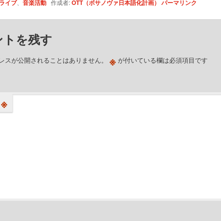
ライブ
、
音楽活動
作成者:
OTT（ボサノヴァ日本語化計画）
パーマリンク
ントを残す
※
レスが公開されることはありません。
が付いている欄は必須項目です
※