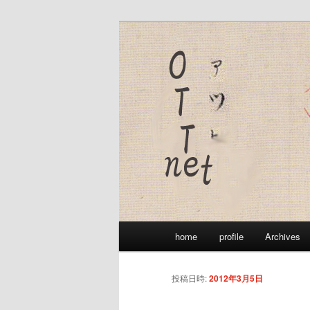
メ
脇坂敦史（OTT）のウェブペー
イ
ン
OTTnet
コ
ン
テ
ン
ツ
へ
移
動
メ
home
profile
Archives
イ
ン
メ
投稿日時:
2012年3月5日
ニ