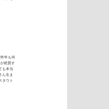
。昨年も何
もが絶賛す
ても本当
さん生ま
スタウト