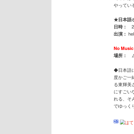
やってい
★日本語
日時：
20
出演：
hel
No Mus
場所：
ム
◆日本語
度かご一
る東輝美
にすごい
れる、そ
でゆっく