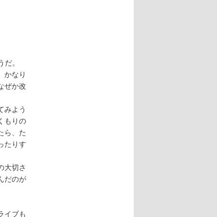
ナ
ビ
ゲ
ー
シ
ョ
うだ。
ン
、かなり
なぜか改
てみよう
くもりの
たら、た
ったりす
の大切さ
んだのが
ライブも