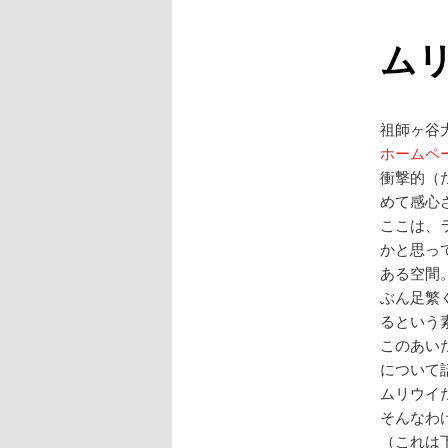
ュ
ー
ム
祖師ヶ谷
ホームペ
衝撃的（
めて感心
ここは、
かと思っ
ある空間
ぶん足繁
るという
このあい
について
ムリウイ
そんなわ
（これは